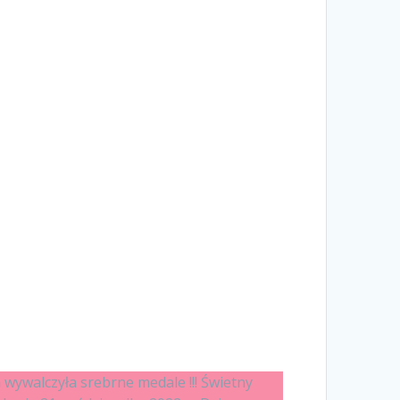
ywalczyła srebrne medale !!! Świetny