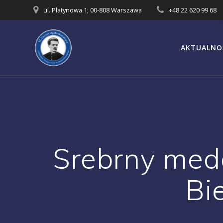
Przejdź
ul. Platynowa 1; 00-808 Warszawa
+48 22 620 99 68
do
treści
AKTUALNO
Srebrny med
Bi