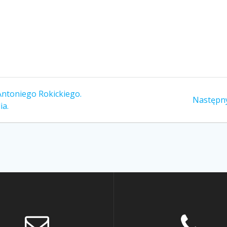
 Antoniego Rokickiego.
Następny
ia.