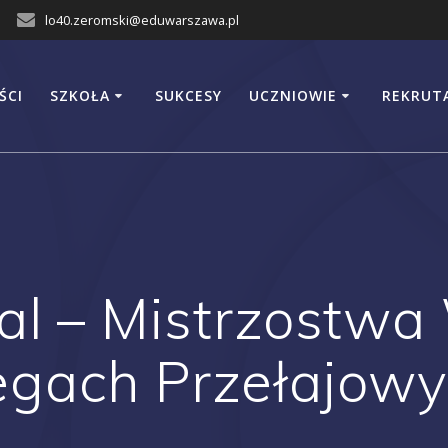
lo40.zeromski@eduwarszawa.pl
ŚCI
SZKOŁA
SUKCESY
UCZNIOWIE
REKRUT
al – Mistrzostw
egach Przełajowy