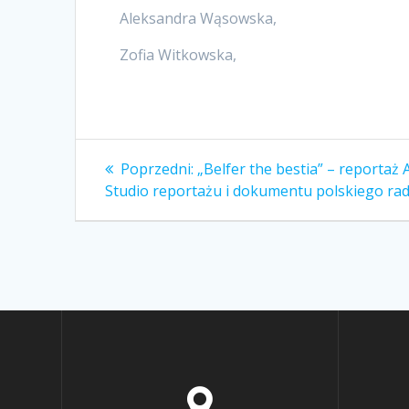
Aleksandra Wąsowska,
Zofia Witkowska,
Nawigacja
Poprzedni
Poprzedni:
„Belfer the bestia” – reportaż
wpis:
wpisu
Studio reportażu i dokumentu polskiego rad