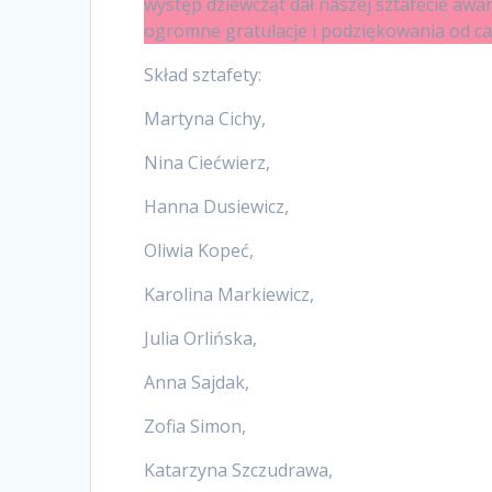
występ dziewcząt dał naszej sztafecie aw
ogromne gratulacje i podziękowania od ca
Skład sztafety:
Martyna Cichy,
Nina Ciećwierz,
Hanna Dusiewicz,
Oliwia Kopeć,
Karolina Markiewicz,
Julia Orlińska,
Anna Sajdak,
Zofia Simon,
Katarzyna Szczudrawa,