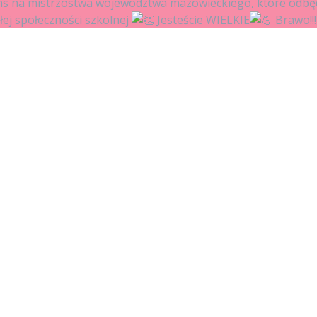
ans na mistrzostwa województwa mazowieckiego, które odbędą
łej społeczności szkolnej
Jesteście WIELKIE
Brawo!!!