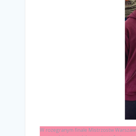
W rozegranym finale Mistrzostw Warszawy 