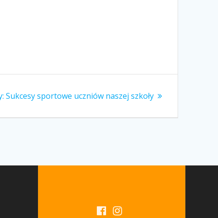
Następny
:
Sukcesy sportowe uczniów naszej szkoły
wpis: