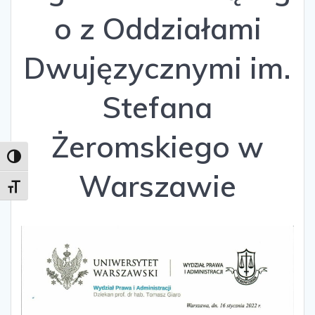
o z Oddziałami
Dwujęzycznymi im.
Stefana
Żeromskiego w
Toggle High Contrast
Warszawie
Toggle Font size