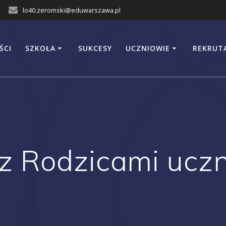
lo40.zeromski@eduwarszawa.pl
ŚCI
SZKOŁA
SUKCESY
UCZNIOWIE
REKRUT
z Rodzicami uczn