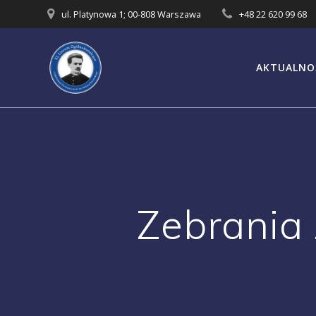
Przejdź
ul. Platynowa 1; 00-808 Warszawa
+48 22 620 99 68
do
treści
AKTUALNO
Zebrania 