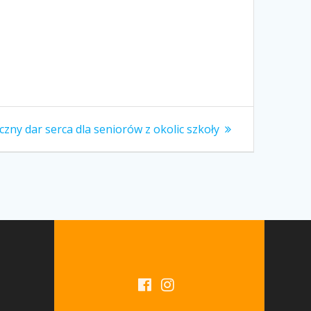
pny
czny dar serca dla seniorów z okolic szkoły