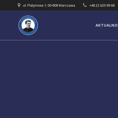
Przejdź
ul. Platynowa 1; 00-808 Warszawa
+48 22 620 99 68
do
treści
AKTUALNO