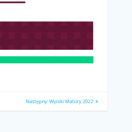
Następny
Następny:
Wyniki Matury 2022
wpis: