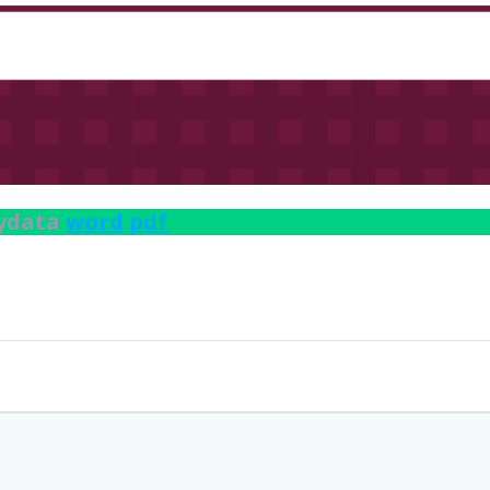
dydata
word
pdf