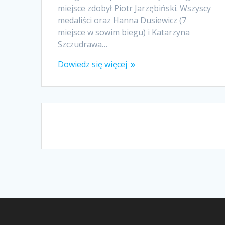
miejsce zdobył Piotr Jarzębiński. Wszyscy
medaliści oraz Hanna Dusiewicz (7
miejsce w sowim biegu) i Katarzyna
Szczudrawa…
Dowiedz się więcej
Nawigacja
po
wpisach