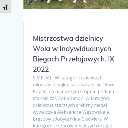
Toggle Font size
Mistrzostwa dzielnicy
Wola w Indywidualnych
Biegach Przełajowych. IX
2022
5 MEDALI W kategorii dziewcząt
młodszych najlepsza okazała się Oliwia
Kopeć, na najniższym stopniu podium
stanęła zaś Zofia Simon. W kategorii
dziewcząt starszych srebrny medal
wywalczyła Aleksandra Wąsowska a
brązowy zdobyła Nina Ciećwierz. W
kategorii chłopców młodszych drugie