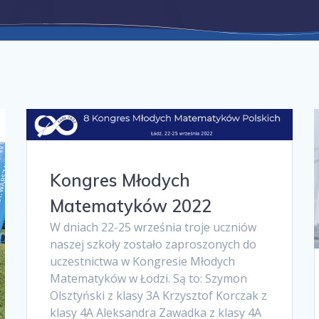
Kongres Młodych
Matematyków 2022
W dniach 22-25 września troje uczniów
naszej szkoły zostało zaproszonych do
uczestnictwa w Kongresie Młodych
Matematyków w Łodzi. Są to: Szymon
Olsztyński z klasy 3A Krzysztof Korczak z
klasy 4A Aleksandra Zawadka z klasy 4A