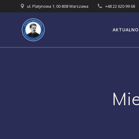
Przejdź
ul. Platynowa 1; 00-808 Warszawa
+48 22 620 99 68
do
treści
AKTUALNO
Mie