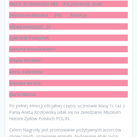
Maria Groblewska 3BG Na pierwszy znak
Jolanta Staluszka 3FG Rebeca
Układ taneczny 1C
Gabriela Poszytek
Justyna Fronckiewicz
Oliwia Orzełek
Anna Zalewska
Klaudia Neska
Daria Muras
Po pełnej emocji oficjalnej części, uczniowie klasy 1c raz z
Panią Anetą Kozłowską udali się na zwiedzanie Muzeum
Historii Żydów Polskich POLIN.
Celem Nagrody jest promowanie pozytywnych wzorców
społecznych, rozwijanie empatii, budowanie etyki życia