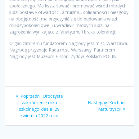
społecznego. Ma kształtować i promować wśród młodych
ludzi postawę otwartości, altruizmu, solidarności i niezgody
na obojętność, ma przyczynić się do budowania więzi
międzypokoleniowej i uwrażliwić młodych ludzi na
zagrożenia wynikające z fanatyzmu i braku tolerancji.
Organizatorem i fundatorem Nagrody jest m.st. Warszawa.
Nagrodę przyznaje Rada m.st. Warszawy. Partnerem
Nagrody jest Muzeum Historii Żydów Polskich POLIN.
Nawigacja
Poprzedni
Poprzedni:
Uroczyste
wpisu
wpis:
Następny
zakończenie roku
Następny:
Kochani
wpis:
szkolnego klas III 29
Maturzyści!
kwietnia 2022 roku