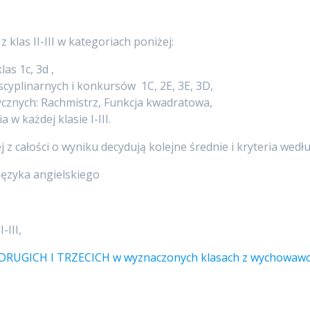
 klas II-III w kategoriach poniżej:
as 1c, 3d ,
yscyplinarnych i konkursów 1C, 2E, 3E, 3D,
znych: Rachmistrz, Funkcja kwadratowa,
w każdej klasie I-III.
 z całości o wyniku decydują kolejne średnie i kryteria wedłu
 języka angielskiego
-III,
GICH I TRZECICH w wyznaczonych klasach z wychowawc