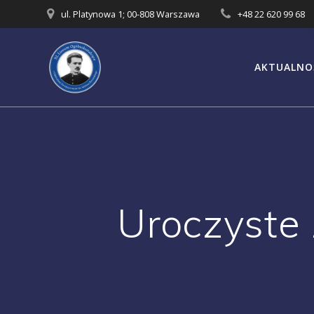
Przejdź
ul. Platynowa 1; 00-808 Warszawa
+48 22 620 99 68
do
treści
AKTUALNO
Uroczyste 