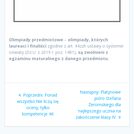
Olimpiady przedmiotowe
–
olimpiady, których
laureaci i finaliści
zgodnie z art. 44zzh ustawy o systemie
oświaty (Dz.U. z 2019 r. poz. 1481),
są zwolnieni z
egzaminu maturalnego z danego przedmiotu.
Nawigacja
Następny
Następny:
Platynowe
Poprzedni
Poprzedni:
Ponad
wpisu
wpis:
pióro Stefana
wpis:
wszystko.Nie liczą się
Żeromskiego dla
oceny, tylko
najlepszego ucznia na
kompetencje 4K
zakończenie klasy IV.