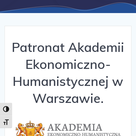
Patronat Akademii
Ekonomiczno-
Humanistycznej w
Warszawie.
Toggle High Contrast
Toggle Font size