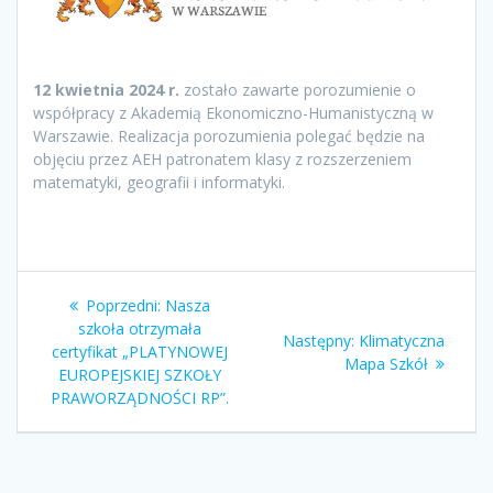
12 kwietnia 2024 r.
zostało zawarte porozumienie o
współpracy z Akademią Ekonomiczno-Humanistyczną w
Warszawie. Realizacja porozumienia polegać będzie na
objęciu przez AEH patronatem klasy z rozszerzeniem
matematyki, geografii i informatyki.
Nawigacja
Poprzedni
Poprzedni:
Nasza
wpisu
wpis:
szkoła otrzymała
Następny
Następny:
Klimatyczna
certyfikat „PLATYNOWEJ
wpis:
Mapa Szkół
EUROPEJSKIEJ SZKOŁY
PRAWORZĄDNOŚCI RP”.